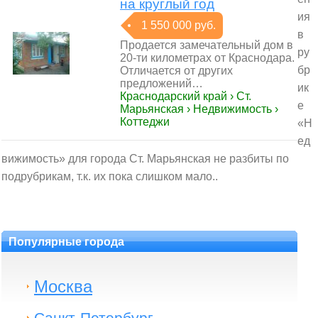
на круглый год
ия
1 550 000 руб.
в
Продается замечательный дом в
ру
20-ти километрах от Краснодара.
бр
Отличается от других
предложений…
ик
Краснодарский край › Ст.
е
Марьянская › Недвижимость ›
Коттеджи
«Н
ед
вижимость» для города Ст. Марьянская не разбиты по
подрубрикам, т.к. их пока слишком мало..
Популярные города
Москва
Санкт-Петербург